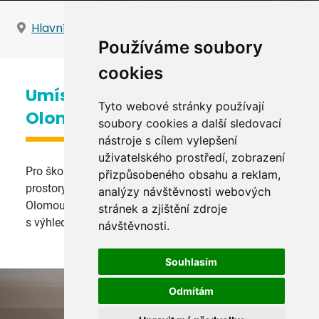
Hlavní strana
Informace o školení
Používáme soubory
cookies
Umístění v historickém centru
Tyto webové stránky používají
Olomouce
soubory cookies a další sledovací
nástroje s cílem vylepšení
uživatelského prostředí, zobrazení
Pro školení využíváme dvě hlavní učebny. Školící
přizpůsobeného obsahu a reklam,
prostory se nachází přímo v historickém centru
analýzy návštěvnosti webových
Olomouce. Budova je postavená na hradbách města
stránek a zjištění zdroje
s výhledem do Bezručových sadů.
návštěvnosti.
Souhlasím
Odmítám