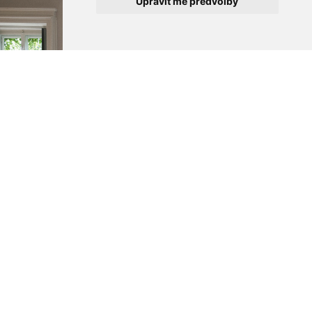
Upravit mé předvolby
Kudy k nám