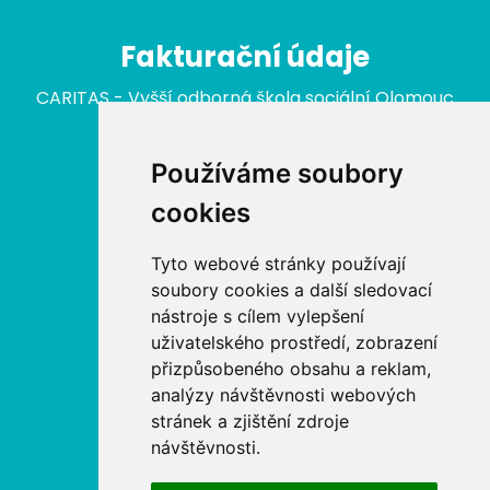
Fakturační údaje
CARITAS - Vyšší odborná škola sociální Olomouc
nám. Republiky 422/3
779 00 Olomouc
Používáme soubory
IČ: 646 27 233
cookies
Nabídka
Tyto webové stránky používají
soubory cookies a další sledovací
Aktuální kurzy
nástroje s cílem vylepšení
uživatelského prostředí, zobrazení
Akreditované kurzy MŠMT
přizpůsobeného obsahu a reklam,
analýzy návštěvnosti webových
Akreditované kurzy MPSV
stránek a zjištění zdroje
návštěvnosti.
Akreditované kurzy MV