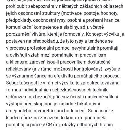
prohloubit sebepoznání v některých základních oblastech
jejich osobnostní struktury (motivace, postoje, hodnoty,
předpoklady, osobnostní rysy, osobní a profesní hranice,
komunikační kompetence a slabiny, ad.), včetně
porozumění vlivům, které je formovaly. Koncept výcviku je
postaven na předpokladu, že tyto rysy a tendence se
v procesu profesionální pomoci nevyhnutelně promítají,
a ovlivňují vztah mezi pomáhajícím pracovníkem
a klientem; zároveň jsou-li pracovníkem dostatečně
reflektovány (a v rámci možností kontrolovány), zvyšuje
se významně šance na efektivitu pomáhajícího procesu.
Sebezkušenost je v rámci výcviku je zprostředkovávána
formou individuálních sebezkušenostních technik,
s důrazem na bezpečí, přičemž účast i následné sdílení
výstupů před skupinou je zásadně fakultativní
a nepodléhá interpretaci ani hodnocení. Současně je
kladen důraz na zasazení do kontextu podmínek
pomáhající práce v ČR (mj. otázky odborných hranic,