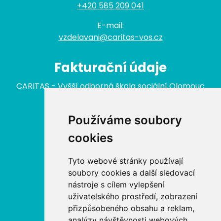
+420 585 209 041
E-mail:
vzdelavani@caritas-vos.cz
Fakturační údaje
CARITAS - Vyšší odborná škola sociální Olomouc
nám. Republiky 422/3
779 00 Olomouc
Používáme soubory
IČ: 646 27 233
cookies
Nabídka
Tyto webové stránky používají
soubory cookies a další sledovací
Aktuální kurzy
nástroje s cílem vylepšení
uživatelského prostředí, zobrazení
Akreditované kurzy MŠMT
přizpůsobeného obsahu a reklam,
analýzy návštěvnosti webových