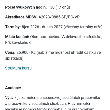
Počet výukových hodin:
136 (17 dnů)
Akreditace MPSV:
A2023/0885-SP/PC/VP
Termíny:
říjen 2026 - duben 2027 (všechny termíny níže)
Místo konání:
Olomouc, učebna Vzdělávacího střediska,
Křížkovského 6
Cena:
26.900,- Kč (nabízíme možnost uhradit částku ve
splátkách)
Struktura kurzu
Anotace:
Výcvik je zaměřen na seberozvoj sociálních pracovníků
a pracovníků v sociálních službách. Hlavním cílem
výcviku je pomoci těmto pomáhajícím pracovníkům