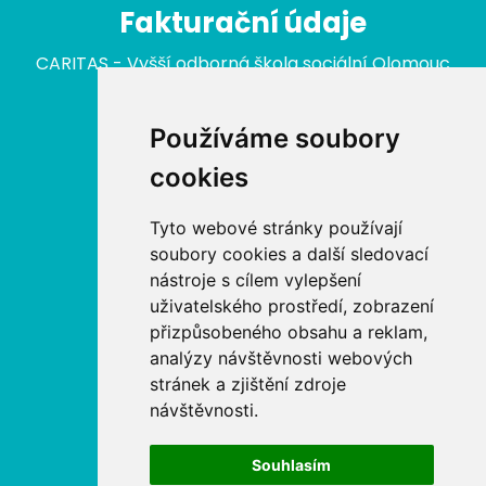
Fakturační údaje
CARITAS - Vyšší odborná škola sociální Olomouc
nám. Republiky 422/3
779 00 Olomouc
Používáme soubory
IČ: 646 27 233
cookies
Nabídka
Tyto webové stránky používají
soubory cookies a další sledovací
Aktuální kurzy
nástroje s cílem vylepšení
uživatelského prostředí, zobrazení
Akreditované kurzy MŠMT
přizpůsobeného obsahu a reklam,
analýzy návštěvnosti webových
Akreditované kurzy MPSV
stránek a zjištění zdroje
návštěvnosti.
Akreditované kurzy MV
Souhlasím