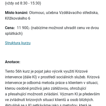
(vždy od 8:30 - 15:30)
Místo konání:
Olomouc, učebna Vzdělávacího střediska,
Křížkovského 6
Cena:
11 900,- (nabízíme možnost uhradit cenu ve dvou
splátkách)
Struktura kurzu
Anotace:
Tento 56h kurz je pojat jako výcvik využití Krizové
intervence (dále KI) v prostředí sociálních služeb. Krizová
intervence je odborná metoda práce s klientem v situaci,
kterou osobně prožívá jako zátěžovou, ohrožující
a přesahující možnosti zvládání. Význam KI je především
ve zvládnutí krizových situací klientů a osob blízkých.
Aktuálně se s KI setkáváme jako s metodou, která je