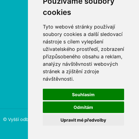
Používáme soubory
IČ: 646 27 233
cookies
Nabídka
Tyto webové stránky používají
soubory cookies a další sledovací
Aktuální kurzy
nástroje s cílem vylepšení
uživatelského prostředí, zobrazení
Akreditované kurzy MŠMT
přizpůsobeného obsahu a reklam,
analýzy návštěvnosti webových
Akreditované kurzy MPSV
stránek a zjištění zdroje
návštěvnosti.
Akreditované kurzy MV
Souhlasím
Odmítám
© Vyšší odborná škola sociální Olomouc, Vzdělávací středisko
Upravit mé předvolby
|
Ochrana soukromí