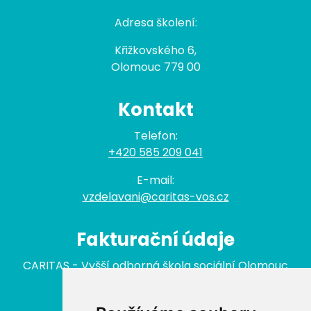
Adresa školení:
Křižkovského 6,
Olomouc 779 00
Kontakt
Telefon:
+420 585 209 041
E-mail:
vzdelavani@caritas-vos.cz
Fakturační údaje
CARITAS - Vyšší odborná škola sociální Olomouc
nám. Republiky 422/3
779 00 Olomouc