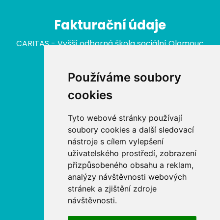
Fakturační údaje
CARITAS - Vyšší odborná škola sociální Olomouc
nám. Republiky 422/3
779 00 Olomouc
Používáme soubory
IČ: 646 27 233
cookies
Nabídka
Tyto webové stránky používají
soubory cookies a další sledovací
Aktuální kurzy
nástroje s cílem vylepšení
uživatelského prostředí, zobrazení
Akreditované kurzy MŠMT
přizpůsobeného obsahu a reklam,
analýzy návštěvnosti webových
Akreditované kurzy MPSV
stránek a zjištění zdroje
návštěvnosti.
Akreditované kurzy MV