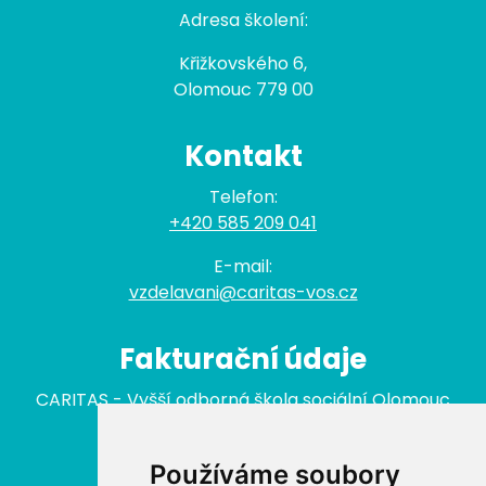
Adresa školení:
Křižkovského 6,
Olomouc 779 00
Kontakt
Telefon:
+420 585 209 041
E-mail:
vzdelavani@caritas-vos.cz
Fakturační údaje
CARITAS - Vyšší odborná škola sociální Olomouc
nám. Republiky 422/3
779 00 Olomouc
Používáme soubory