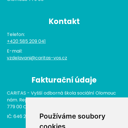
Kontakt
Telefon:
+420 585 209 041
E-mail:
vzdelavani@caritas-vos.cz
Fakturační údaje
CARITAS - Vyšší odborná škola sociální Olomouc
nám. Republiky 422/3
779 00 Olomouc
Používáme soubory
IČ: 646 27 233
cookies